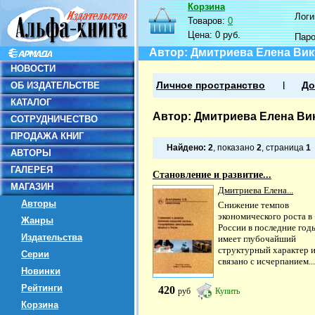
Корзина
Логин
Товаров:
0
Цена:
0 руб.
Пар
Автор: Дмитриева Елена Ви
НОВОСТИ
ОБ ИЗДАТЕЛЬСТВЕ
Личное пространство
До
КАТАЛОГ
Автор: Дмитриева Елена Ви
СОТРУДНИЧЕСТВО
ПРОДАЖА КНИГ
Найдено:
2
, показано
2
, страница
1
АВТОРЫ
ГАЛЕРЕЯ
Становление и развитие...
МАГАЗИН
Дмитриева Елена...
Авторы
Снижение темпов
экономического роста в
Жанры
России в последние год
Издательства
имеет глубочайший
структурный характер 
Серии
связано с исчерпанием...
Новинки
Рейтинги
420
руб
Купить
Корзина