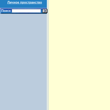
Личное пространство
Поиск