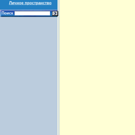
Личное пространство
Поиск