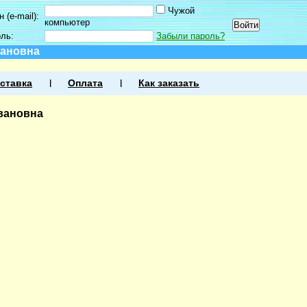
Чужой
 (e-mail):
компьютер
оль:
Забыли пароль?
вановна
ставка
Оплата
Как заказать
вановна