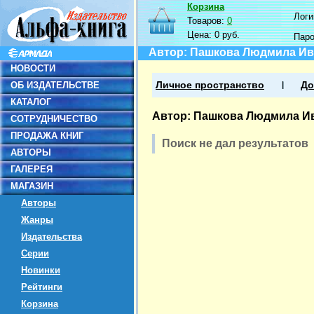
Корзина
Логин
Товаров:
0
Цена:
0 руб.
Пар
Автор: Пашкова Людмила И
НОВОСТИ
ОБ ИЗДАТЕЛЬСТВЕ
Личное пространство
До
КАТАЛОГ
Автор: Пашкова Людмила И
СОТРУДНИЧЕСТВО
ПРОДАЖА КНИГ
Поиск не дал результатов
АВТОРЫ
ГАЛЕРЕЯ
МАГАЗИН
Авторы
Жанры
Издательства
Серии
Новинки
Рейтинги
Корзина