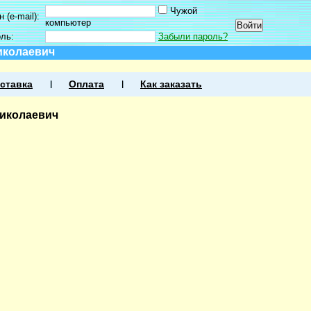
Чужой
 (e-mail):
компьютер
оль:
Забыли пароль?
иколаевич
ставка
Оплата
Как заказать
Николаевич