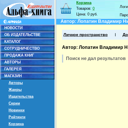
Корзина
Логин
Товаров:
0
Цена:
0 руб.
Пар
Автор: Лопатин Владимир Н
НОВОСТИ
ОБ ИЗДАТЕЛЬСТВЕ
Личное пространство
До
КАТАЛОГ
Автор: Лопатин Владимир 
СОТРУДНИЧЕСТВО
ПРОДАЖА КНИГ
Поиск не дал результатов
АВТОРЫ
ГАЛЕРЕЯ
МАГАЗИН
Авторы
Жанры
Издательства
Серии
Новинки
Рейтинги
Корзина