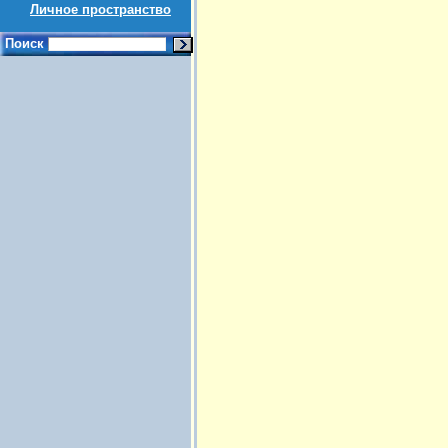
Личное пространство
Поиск