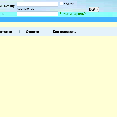
Чужой
 (e-mail):
компьютер
оль:
Забыли пароль?
ставка
Оплата
Как заказать