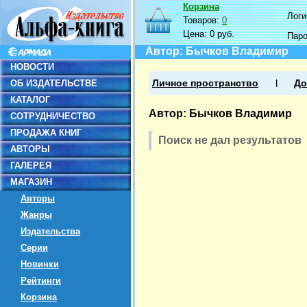
Корзина
Логин
Товаров:
0
Цена:
0 руб.
Пар
Автор: Бычков Владимир
НОВОСТИ
ОБ ИЗДАТЕЛЬСТВЕ
Личное пространство
До
КАТАЛОГ
Автор: Бычков Владимир
СОТРУДНИЧЕСТВО
ПРОДАЖА КНИГ
Поиск не дал результатов
АВТОРЫ
ГАЛЕРЕЯ
МАГАЗИН
Авторы
Жанры
Издательства
Серии
Новинки
Рейтинги
Корзина