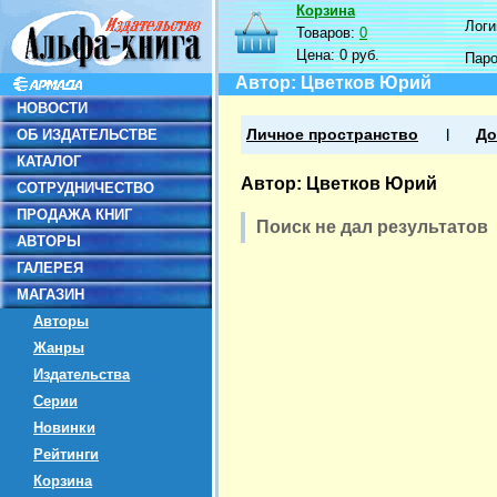
Корзина
Логин
Товаров:
0
Цена:
0 руб.
Пар
Автор: Цветков Юрий
НОВОСТИ
ОБ ИЗДАТЕЛЬСТВЕ
Личное пространство
До
КАТАЛОГ
Автор: Цветков Юрий
СОТРУДНИЧЕСТВО
ПРОДАЖА КНИГ
Поиск не дал результатов
АВТОРЫ
ГАЛЕРЕЯ
МАГАЗИН
Авторы
Жанры
Издательства
Серии
Новинки
Рейтинги
Корзина