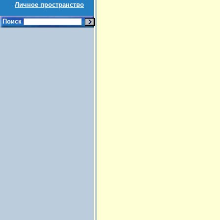
Личное пространство
Поиск