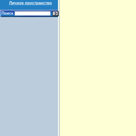
Личное пространство
Поиск