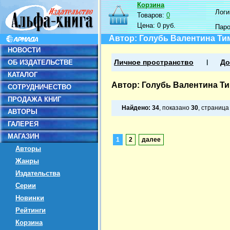
Корзина
Логин
Товаров:
0
Цена:
0 руб.
Пар
Автор: Голубь Валентина Т
НОВОСТИ
ОБ ИЗДАТЕЛЬСТВЕ
Личное пространство
До
КАТАЛОГ
Автор: Голубь Валентина Т
СОТРУДНИЧЕСТВО
ПРОДАЖА КНИГ
Найдено:
34
, показано
30
, страниц
АВТОРЫ
ГАЛЕРЕЯ
МАГАЗИН
1
2
далее
Авторы
Жанры
Издательства
Серии
Новинки
Рейтинги
Корзина