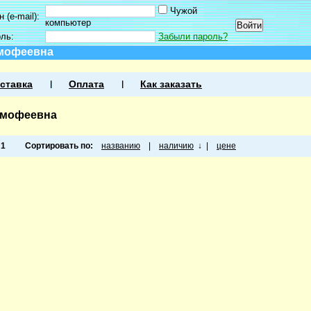
Чужой
 (e-mail):
компьютер
оль:
Забыли пароль?
имофеевна
ставка
Оплата
Как заказать
имофеевна
а
1
Сортировать по:
названию
|
наличию
↓
|
цене