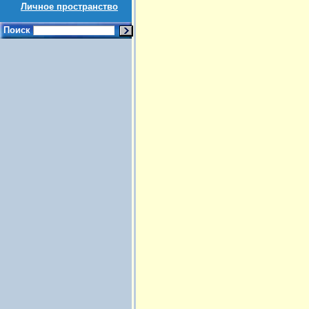
Личное пространство
Поиск