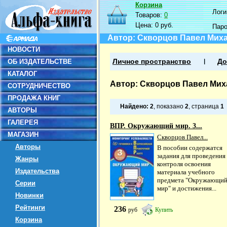
Корзина
Логин
Товаров:
0
Цена:
0 руб.
Пар
Автор: Скворцов Павел Мих
НОВОСТИ
ОБ ИЗДАТЕЛЬСТВЕ
Личное пространство
До
КАТАЛОГ
Автор: Скворцов Павел Ми
СОТРУДНИЧЕСТВО
ПРОДАЖА КНИГ
Найдено:
2
, показано
2
, страница
1
АВТОРЫ
ГАЛЕРЕЯ
ВПР. Окружающий мир. 3...
МАГАЗИН
Скворцов Павел...
Авторы
В пособии содержатся
задания для проведения
Жанры
контроля освоения
Издательства
материала учебного
предмета "Окружающи
Серии
мир" и достижения...
Новинки
Рейтинги
236
руб
Купить
Корзина