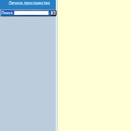
Личное пространство
Поиск