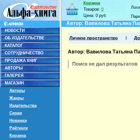
Корзина
Логин
Товаров:
0
Цена:
0 руб.
Пар
Автор: Вавилова Татьяна П
НОВОСТИ
ОБ ИЗДАТЕЛЬСТВЕ
Личное пространство
До
КАТАЛОГ
Автор: Вавилова Татьяна П
СОТРУДНИЧЕСТВО
ПРОДАЖА КНИГ
Поиск не дал результатов
АВТОРЫ
ГАЛЕРЕЯ
МАГАЗИН
Авторы
Жанры
Издательства
Серии
Новинки
Рейтинги
Корзина