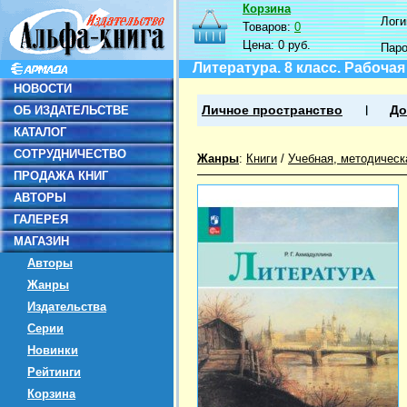
Корзина
Логин
Товаров:
0
Цена:
0 руб.
Пар
Литература. 8 класс. Рабочая
НОВОСТИ
ОБ ИЗДАТЕЛЬСТВЕ
Личное пространство
До
КАТАЛОГ
СОТРУДНИЧЕСТВО
Жанры
:
Книги
/
Учебная, методическ
ПРОДАЖА КНИГ
АВТОРЫ
ГАЛЕРЕЯ
МАГАЗИН
Авторы
Жанры
Издательства
Серии
Новинки
Рейтинги
Корзина