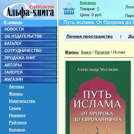
Корзина
Логин
Товаров:
0
Цена:
0 руб.
Пар
Путь ислама. От Пророка до
НОВОСТИ
ОБ ИЗДАТЕЛЬСТВЕ
Личное пространство
До
КАТАЛОГ
СОТРУДНИЧЕСТВО
Жанры
:
Книги
/
Религия
/
Ислам
ПРОДАЖА КНИГ
АВТОРЫ
ГАЛЕРЕЯ
МАГАЗИН
Авторы
Жанры
Издательства
Серии
Новинки
Рейтинги
Корзина