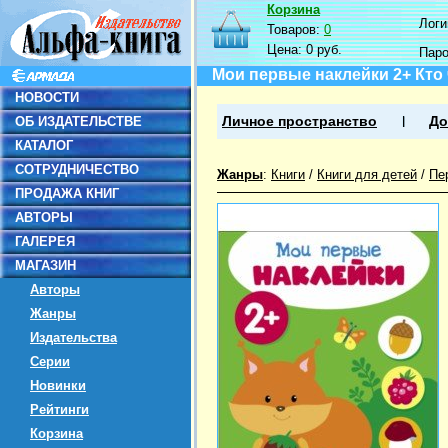
Корзина
Логин
Товаров:
0
Цена:
0 руб.
Пар
Мои первые наклейки 2+ Кто 
НОВОСТИ
ОБ ИЗДАТЕЛЬСТВЕ
Личное пространство
До
КАТАЛОГ
СОТРУДНИЧЕСТВО
Жанры
:
Книги
/
Книги для детей
/
Пе
ПРОДАЖА КНИГ
АВТОРЫ
ГАЛЕРЕЯ
МАГАЗИН
Авторы
Жанры
Издательства
Серии
Новинки
Рейтинги
Корзина