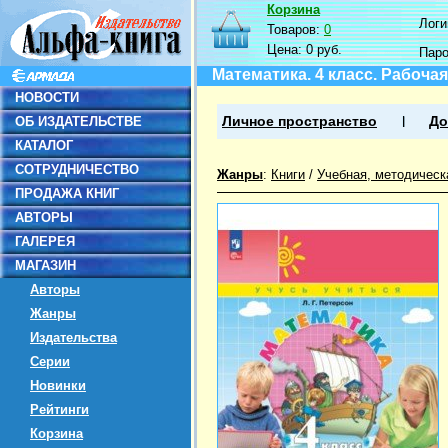
Корзина
Логин
Товаров:
0
Цена:
0 руб.
Пар
Математика. 4 класс. Рабоча
НОВОСТИ
ОБ ИЗДАТЕЛЬСТВЕ
Личное пространство
До
КАТАЛОГ
СОТРУДНИЧЕСТВО
Жанры
:
Книги
/
Учебная, методическ
ПРОДАЖА КНИГ
АВТОРЫ
ГАЛЕРЕЯ
МАГАЗИН
Авторы
Жанры
Издательства
Серии
Новинки
Рейтинги
Корзина