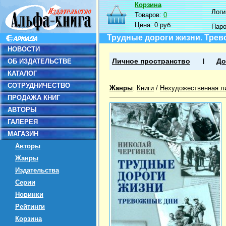
Корзина
Логин
Товаров:
0
Цена:
0 руб.
Пар
Трудные дороги жизни. Тре
НОВОСТИ
ОБ ИЗДАТЕЛЬСТВЕ
Личное пространство
До
КАТАЛОГ
СОТРУДНИЧЕСТВО
Жанры
:
Книги
/
Нехудожественная л
ПРОДАЖА КНИГ
АВТОРЫ
ГАЛЕРЕЯ
МАГАЗИН
Авторы
Жанры
Издательства
Серии
Новинки
Рейтинги
Корзина