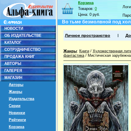
Корзина
Логин
Товаров:
0
Цена:
0 руб.
Пар
Во тьме безмолвной под хо
НОВОСТИ
ОБ ИЗДАТЕЛЬСТВЕ
Личное пространство
До
КАТАЛОГ
СОТРУДНИЧЕСТВО
Жанры
:
Книги
/
Художественная лит
фантастика
/
Мистическая зарубежна
ПРОДАЖА КНИГ
АВТОРЫ
ГАЛЕРЕЯ
МАГАЗИН
Авторы
Жанры
Издательства
Серии
Новинки
Рейтинги
Корзина