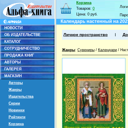
Корзина
Логин
Товаров:
0
Цена:
0 руб.
Пар
Календарь настенный на 202
НОВОСТИ
ОБ ИЗДАТЕЛЬСТВЕ
Личное пространство
До
КАТАЛОГ
СОТРУДНИЧЕСТВО
Жанры
:
Сувениры
/
Календари
/
Нас
ПРОДАЖА КНИГ
АВТОРЫ
ГАЛЕРЕЯ
МАГАЗИН
Авторы
Жанры
Издательства
Серии
Новинки
Рейтинги
Корзина