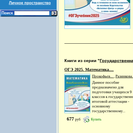
Личное пространство
Поиск
Книги из серии "
Государственна
ОГЭ 2025. Математика....
Прокофьев...
,
Разинкова.
Данное пособие
предназначено для
подготовки учащихся 9
классов к государствен
итоговой аттестации -
основному
государственному...
677
руб
Купить