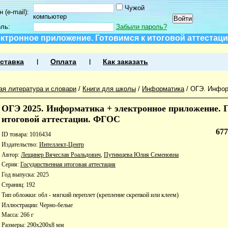
Чужой
 (e-mail):
компьютер
оль:
Забыли пароль?
ектронное приложение. Готовимся к итоговой аттестац
ставка
Оплата
Как заказать
ая литература и словари
/
Книги для школы
/
Информатика
/
ОГЭ. Инфор
ОГЭ 2025. Информатика + электронное приложение. 
итоговой аттестации. ФГОС
67
ID товара: 1016434
Издательство:
Интеллект-Центр
Автор:
Лещинер Вячеслав Роальдович
,
Путимцева Юлия Семеновна
Серия:
Государственная итоговая аттестация
Год выпуска: 2025
Страниц: 192
Тип обложки: обл - мягкий переплет (крепление скрепкой или клеем)
Иллюстрации: Черно-белые
Масса: 266 г
Размеры: 290x200x8 мм