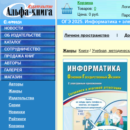
Корзина
Логин
Товаров:
0
Цена:
0 руб.
Пар
ОГЭ 2025. Информатика + эл
НОВОСТИ
ОБ ИЗДАТЕЛЬСТВЕ
Личное пространство
До
КАТАЛОГ
СОТРУДНИЧЕСТВО
Жанры
:
Книги
/
Учебная, методическ
ПРОДАЖА КНИГ
АВТОРЫ
ГАЛЕРЕЯ
МАГАЗИН
Авторы
Жанры
Издательства
Серии
Новинки
Рейтинги
Корзина