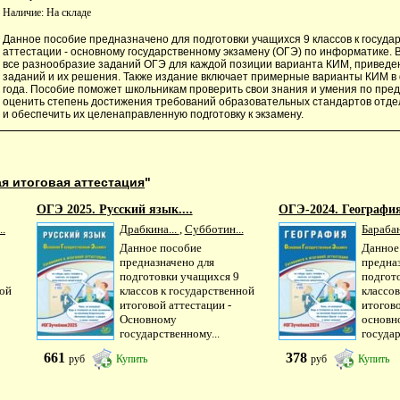
Наличие:
На складе
Данное пособие предназначено для подготовки учащихся 9 классов к госуда
аттестации - основному государственному экзамену (ОГЭ) по информатике. 
все разнообразие заданий ОГЭ для каждой позиции варианта КИМ, привед
заданий и их решения. Также издание включает примерные варианты КИМ 
года. Пособие поможет школьникам проверить свои знания и умения по предм
оценить степень достижения требований образовательных стандартов отд
и обеспечить их целенаправленную подготовку к экзамену.
я итоговая аттестация
"
ОГЭ 2025. Русский язык....
ОГЭ-2024. География.
..
Драбкина...
,
Субботин...
Барабан
Данное пособие
Данное
предназначено для
предна
подготовки учащихся 9
подгот
ной
классов к государственной
классов
итоговой аттестации -
итогово
Основному
основн
государственному...
государ
661
378
руб
Купить
руб
Купить