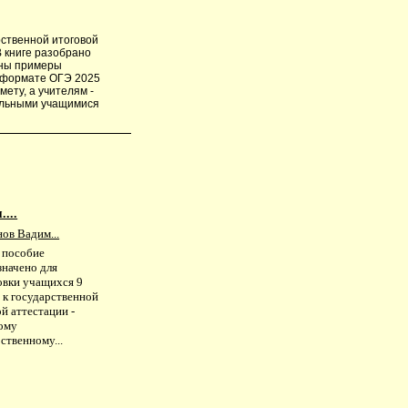
рственной итоговой
В книге разобрано
ены примеры
в формате ОГЭ 2025
ету, а учителям -
ельными учащимися
...
ов Вадим...
 пособие
значено для
овки учащихся 9
 к государственной
й аттестации -
ому
ственному...