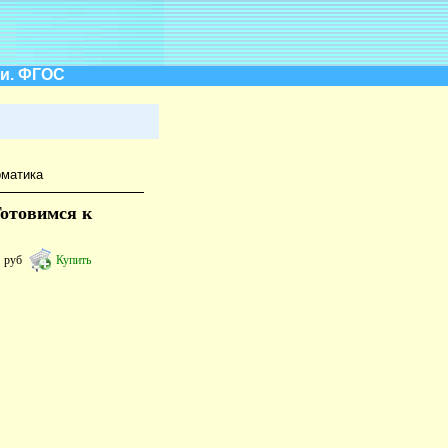
ии. ФГОС
матика
Готовимся к
7
руб
Купить