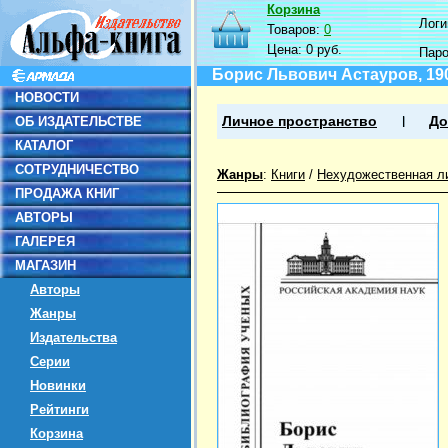
Корзина
Логин
Товаров:
0
Цена:
0 руб.
Пар
Борис Львович Астауров, 19
НОВОСТИ
ОБ ИЗДАТЕЛЬСТВЕ
Личное пространство
До
КАТАЛОГ
СОТРУДНИЧЕСТВО
Жанры
:
Книги
/
Нехудожественная л
ПРОДАЖА КНИГ
АВТОРЫ
ГАЛЕРЕЯ
МАГАЗИН
Авторы
Жанры
Издательства
Серии
Новинки
Рейтинги
Корзина