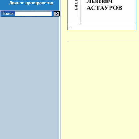
Личное пространство
Поиск