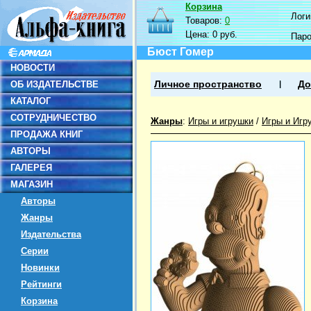
Корзина
Логин
Товаров:
0
Цена:
0 руб.
Пар
Бюст Гомер
НОВОСТИ
ОБ ИЗДАТЕЛЬСТВЕ
Личное пространство
До
КАТАЛОГ
СОТРУДНИЧЕСТВО
Жанры
:
Игры и игрушки
/
Игры и Игр
ПРОДАЖА КНИГ
АВТОРЫ
ГАЛЕРЕЯ
МАГАЗИН
Авторы
Жанры
Издательства
Серии
Новинки
Рейтинги
Корзина