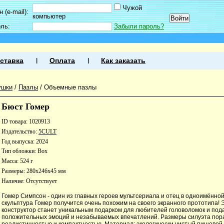
Чужой
 (e-mail):
компьютер
оль:
Забыли пароль?
ставка
Оплата
Как заказать
ушки
/
Пазлы
/
Объемные пазлы
Бюст Гомер
ID товара: 1020913
Издательство:
5CULT
Год выпуска: 2024
Тип обложки: Box
Масса: 524 г
Размеры: 280x246x45 мм
Наличие:
Отсутствует
Гомер Симпсон - один из главных героев мультсериала и отец в одноимённо
скульптура Гомер получится очень похожим на своего экранного прототипа! 
конструктор станет уникальным подарком для любителей головоломок и под
положительных эмоций и незабываемых впечатлений. Размеры силуэта пор
реалистичностью и компактностью. Материал: экологически чистый пищевой 