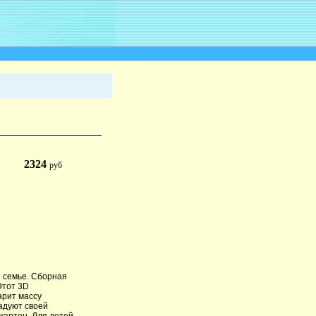
2324
руб
й семье. Сборная
Этот 3D
арит массу
адуют своей
картон. Для детей