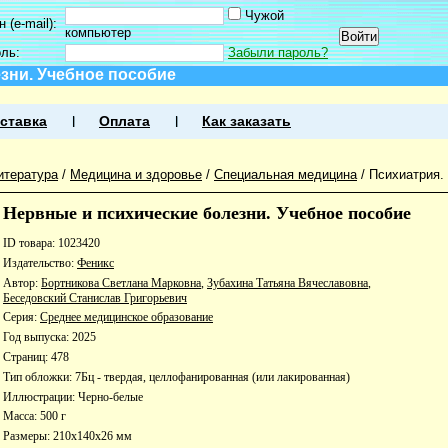
Чужой
 (e-mail):
компьютер
оль:
Забыли пароль?
зни. Учебное пособие
ставка
Оплата
Как заказать
итература
/
Медицина и здоровье
/
Специальная медицина
/
Психиатрия.
Нервные и психические болезни. Учебное пособие
ID товара: 1023420
Издательство:
Феникс
Автор:
Бортникова Светлана Марковна
,
Зубахина Татьяна Вячеславовна
,
Беседовский Станислав Григорьевич
Серия:
Среднее медицинское образование
Год выпуска: 2025
Страниц: 478
Тип обложки: 7Бц - твердая, целлофанированная (или лакированная)
Иллюстрации: Черно-белые
Масса: 500 г
Размеры: 210x140x26 мм