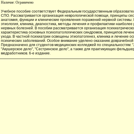
Наличие:
Ограничено
Учебное пособие соответствует Федеральным государственным образоват
СПО. Рассматривается организация неврологической помощи, принципы сест
анатомия, функции и клинические проявления поражений нервной системы.
этиология, клиника, диагностика, методы лечения и профилактики наиболе
нервных болезней. В пособии рассматривается организация психиатрическ
характеристика основных психопатологических синдромов, принципов лечен
ухода. В частной психиатрии освещены этиопатогенез, клиника и лечение о
психических заболеваний. Особое внимание уделено оказанию доврачебной
Предназначено для студентов медицинских колледжей по специальностям: "
"Акушерское дело", "Сестринское дело", а также для практикующих фельдшер
медработников. 6-е издание.