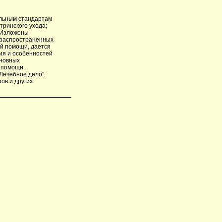
ельным стандартам
ринского ухода;
 Изложены
е распространенных
ой помощи, дается
ия и особенностей
сновных
 помощи.
Лечебное дело",
ов и других