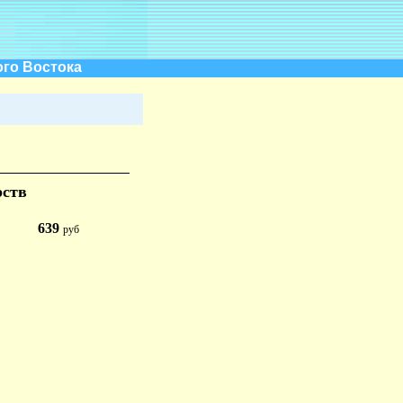
ого Востока
рств
639
руб