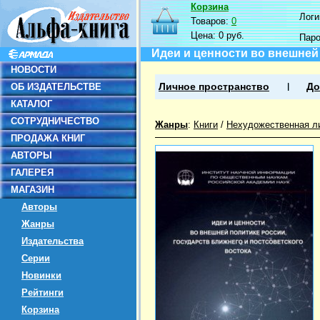
Корзина
Логин
Товаров:
0
Цена:
0 руб.
Пар
Идеи и ценности во внешней
НОВОСТИ
ОБ ИЗДАТЕЛЬСТВЕ
Личное пространство
До
КАТАЛОГ
СОТРУДНИЧЕСТВО
Жанры
:
Книги
/
Нехудожественная л
ПРОДАЖА КНИГ
АВТОРЫ
ГАЛЕРЕЯ
МАГАЗИН
Авторы
Жанры
Издательства
Серии
Новинки
Рейтинги
Корзина