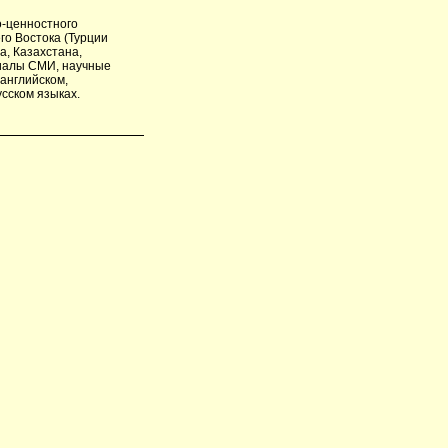
о-ценностного
го Востока (Турции
а, Казахстана,
риалы СМИ, научные
 английском,
усском языках.