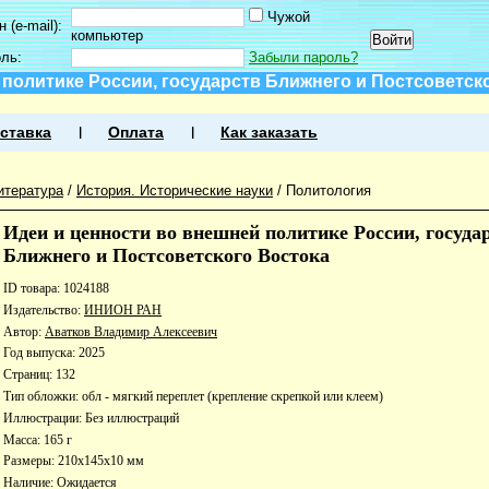
Чужой
 (e-mail):
компьютер
оль:
Забыли пароль?
 политике России, государств Ближнего и Постсоветск
ставка
Оплата
Как заказать
итература
/
История. Исторические науки
/
Политология
Идеи и ценности во внешней политике России, госуда
Ближнего и Постсоветского Востока
ID товара: 1024188
Издательство:
ИНИОН РАН
Автор:
Аватков Владимир Алексеевич
Год выпуска: 2025
Страниц: 132
Тип обложки: обл - мягкий переплет (крепление скрепкой или клеем)
Иллюстрации: Без иллюстраций
Масса: 165 г
Размеры: 210x145x10 мм
Наличие:
Ожидается