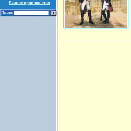
Личное пространство
Поиск