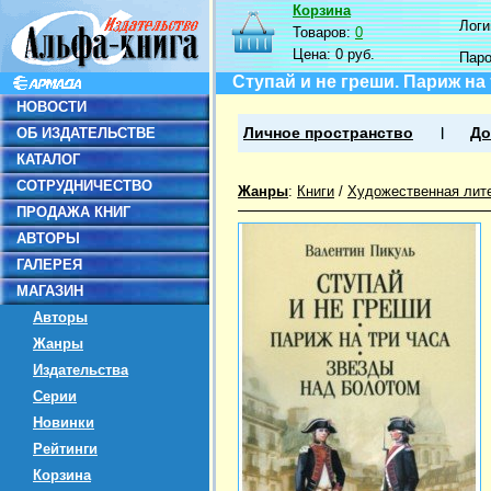
Корзина
Логин
Товаров:
0
Цена:
0 руб.
Пар
Ступай и не греши. Париж на
НОВОСТИ
ОБ ИЗДАТЕЛЬСТВЕ
Личное пространство
До
КАТАЛОГ
СОТРУДНИЧЕСТВО
Жанры
:
Книги
/
Художественная лит
ПРОДАЖА КНИГ
АВТОРЫ
ГАЛЕРЕЯ
МАГАЗИН
Авторы
Жанры
Издательства
Серии
Новинки
Рейтинги
Корзина