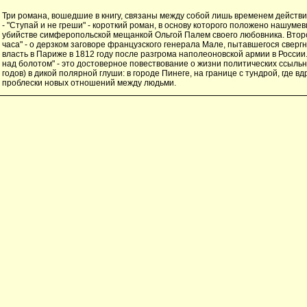
Три романа, вошедшие в книгу, связаны между собой лишь временем действия
- "Ступай и не греши" - короткий роман, в основу которого положено нашуме
убийстве симферопольской мещанкой Ольгой Палем своего любовника. Второ
часа" - о дерзком заговоре французского генерала Мале, пытавшегося сверг
власть в Париже в 1812 году после разгрома наполеоновской армии в России.
над болотом" - это достоверное повествование о жизни политических ссыльн
годов) в дикой полярной глуши: в городе Пинеге, на границе с тундрой, где в
проблески новых отношений между людьми.