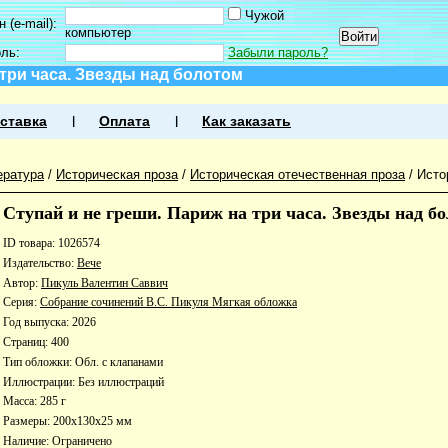
Чужой
 (e-mail):
компьютер
оль:
Забыли пароль?
 три часа. Звезды над болотом
ставка
Оплата
Как заказать
ература
/
Историческая проза
/
Историческая отечественная проза
/
Исто
Ступай и не греши. Париж на три часа. Звезды над б
ID товара: 1026574
Издательство:
Вече
Автор:
Пикуль Валентин Саввич
Серия:
Собрание сочинений В.С. Пикуля Мягкая обложка
Год выпуска: 2026
Страниц: 400
Тип обложки: Обл. с клапанами
Иллюстрации: Без иллюстраций
Масса: 285 г
Размеры: 200x130x25 мм
Наличие:
Ограничено