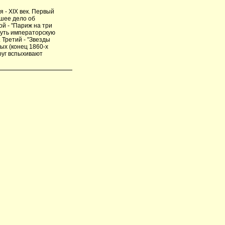
 - XIX век. Первый
вшее дело об
й - "Париж на три
нуть императорскую
 Третий - "Звезды
ых (конец 1860-х
друг вспыхивают