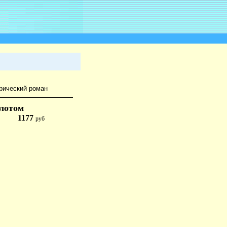
рический роман
олотом
1177
руб