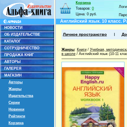
Корзина
Логин
Товаров:
0
Цена:
0 руб.
Пар
Английский язык. 10 класс. 
НОВОСТИ
ОБ ИЗДАТЕЛЬСТВЕ
Личное пространство
До
КАТАЛОГ
СОТРУДНИЧЕСТВО
Жанры
:
Книги
/
Учебная, методическ
в школе
/
Английский язык (10-11 кла
ПРОДАЖА КНИГ
АВТОРЫ
ГАЛЕРЕЯ
МАГАЗИН
Авторы
Жанры
Издательства
Серии
Новинки
Рейтинги
Корзина