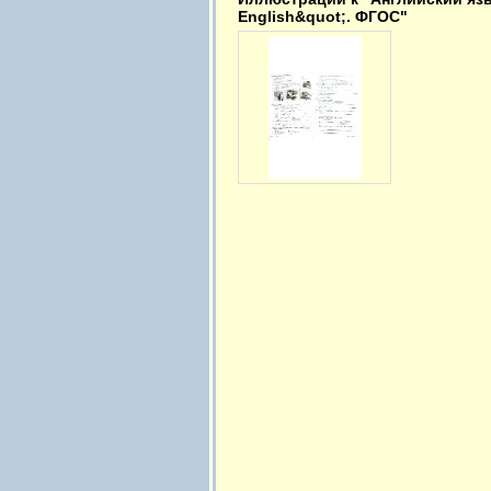
English&quot;. ФГОС"