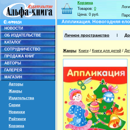
Корзина
Логин
Товаров:
0
Цена:
0 руб.
Пар
Аппликация. Новогодняя ело
НОВОСТИ
ОБ ИЗДАТЕЛЬСТВЕ
Личное пространство
До
КАТАЛОГ
СОТРУДНИЧЕСТВО
Жанры
:
Книги
/
Книги для детей
/
Де
ПРОДАЖА КНИГ
АВТОРЫ
ГАЛЕРЕЯ
МАГАЗИН
Авторы
Жанры
Издательства
Серии
Новинки
Рейтинги
Корзина