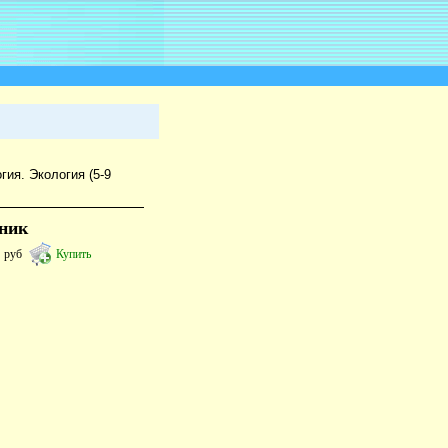
гия. Экология (5-9
бник
8
руб
Купить