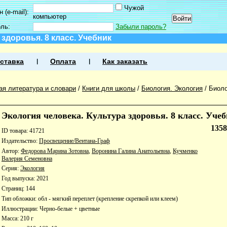
Чужой
 (e-mail):
компьютер
оль:
Забыли пароль?
 здоровья. 8 класс. Учебник
ставка
Оплата
Как заказать
ая литература и словари
/
Книги для школы
/
Биология. Экология
/
Биоло
Экология человека. Культура здоровья. 8 класс. Уче
135
ID товара: 41721
Издательство:
Просвещение/Вентана-Граф
Автор:
Федорова Марина Зотовна
,
Воронина Галина Анатольевна
,
Кучменко
Валерия Семеновна
Серия:
Экология
Год выпуска: 2021
Страниц: 144
Тип обложки: обл - мягкий переплет (крепление скрепкой или клеем)
Иллюстрации: Черно-белые + цветные
Масса: 210 г