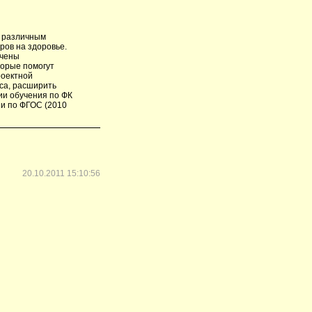
к различным
ров на здоровье.
ючены
торые помогут
роектной
са, расширить
ии обучения по ФК
 и по ФГОС (2010
20.10.2011 15:10:56