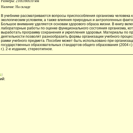
Размеры: 210x160x10 мм
Наличие:
На складе
В учебнике рассматриваются вопросы приспособления организма человека 
экологическим условиям, а также влияния природных и антропогенных факто
Большое внимание уделяется основам здорового образа жизни. В книгу вкл
лабораторные работы по оценке функционального состояния организма, ко
выработать программу сохранения и укрепления здоровья. Материалы по п
деятельности позволят разнообразить формы организации учебного процес
рамки учебного предмета. Пособие может быть использовано при организац
государственных образовательных стандартов общего образования (2004 г.)
г.). 2-е издание, стереотипное.
)
1
ий: