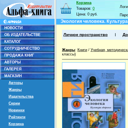
Корзина
Логин
Товаров:
0
Цена:
0 руб.
Пар
Экология человека. Культура
НОВОСТИ
ОБ ИЗДАТЕЛЬСТВЕ
Личное пространство
До
КАТАЛОГ
СОТРУДНИЧЕСТВО
Жанры
:
Книги
/
Учебная, методическ
классы)
ПРОДАЖА КНИГ
АВТОРЫ
ГАЛЕРЕЯ
МАГАЗИН
Авторы
Жанры
Издательства
Серии
Новинки
Рейтинги
Корзина