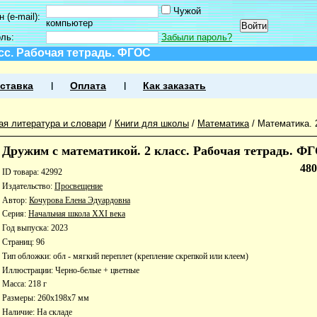
Чужой
 (e-mail):
компьютер
оль:
Забыли пароль?
сс. Рабочая тетрадь. ФГОС
ставка
Оплата
Как заказать
ая литература и словари
/
Книги для школы
/
Математика
/
Математика. 
Дружим с математикой. 2 класс. Рабочая тетрадь. Ф
48
ID товара: 42992
Издательство:
Просвещение
Автор:
Кочурова Елена Эдуардовна
Серия:
Начальная школа ХХI века
Год выпуска: 2023
Страниц: 96
Тип обложки: обл - мягкий переплет (крепление скрепкой или клеем)
Иллюстрации: Черно-белые + цветные
Масса: 218 г
Размеры: 260x198x7 мм
Наличие:
На складе