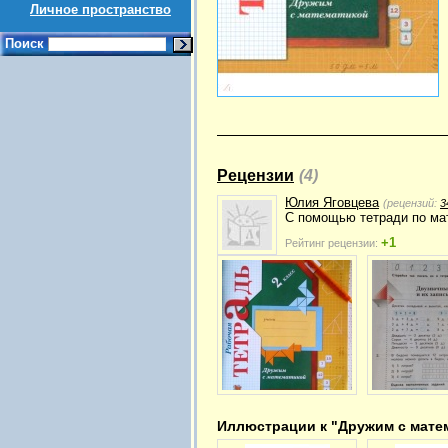
Личное пространство
Поиск
Рецензии
(4)
Юлия Яговцева
(рецензий:
3
С помощью тетради по мат
+1
Рейтинг рецензии:
Иллюстрации к "Дружим с матем