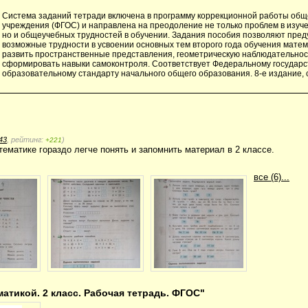
Система заданий тетради включена в программу коррекционной работы об
учреждения (ФГОС) и направлена на преодоление не только проблем в изуч
но и общеучебных трудностей в обучении. Задания пособия позволяют пре
возможные трудности в усвоении основных тем второго года обучения матем
развить пространственные представления, геометрическую наблюдательнос
сформировать навыки самоконтроля. Соответствует Федеральному государ
образовательному стандарту начального общего образования. 8-е издание, 
43
, рейтинг:
)
+221
ематике гораздо легче понять и запомнить материал в 2 классе.
все (6)...
атикой. 2 класс. Рабочая тетрадь. ФГОС"