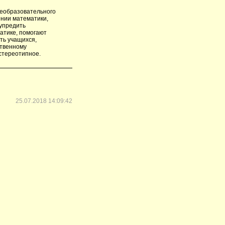
щеобразовательного
ении математики,
дупредить
атике, помогают
ть учащихся,
ственному
стереотипное.
25.07.2018 14:09:42