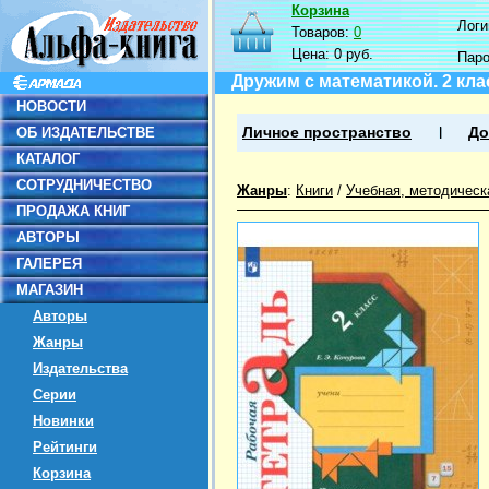
Корзина
Логин
Товаров:
0
Цена:
0 руб.
Пар
Дружим с математикой. 2 кла
НОВОСТИ
ОБ ИЗДАТЕЛЬСТВЕ
Личное пространство
До
КАТАЛОГ
СОТРУДНИЧЕСТВО
Жанры
:
Книги
/
Учебная, методическ
ПРОДАЖА КНИГ
АВТОРЫ
ГАЛЕРЕЯ
МАГАЗИН
Авторы
Жанры
Издательства
Серии
Новинки
Рейтинги
Корзина