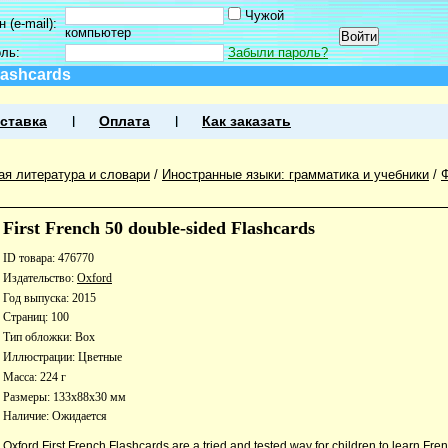
Чужой
 (e-mail):
компьютер
оль:
Забыли пароль?
Flashcards
ставка
Оплата
Как заказать
ая литература и словари
/
Иностранные языки: грамматика и учебники
/
Ф
First French 50 double-sided Flashcards
ID товара: 476770
Издательство:
Oxford
Год выпуска: 2015
Страниц: 100
Тип обложки: Box
Иллюстрации: Цветные
Масса: 224 г
Размеры: 133x88x30 мм
Наличие:
Ожидается
Oxford First French Flashcards are a tried and tested way for children to learn Fr