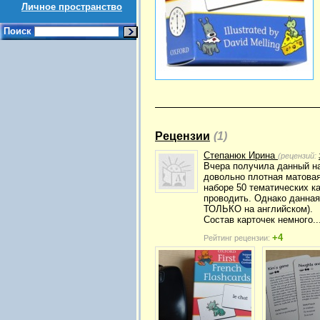
Личное пространство
Поиск
Рецензии
(1)
Степанюк Ирина
(рецензий:
Вчера получила данный наб
довольно плотная матовая 
наборе 50 тематических ка
проводить. Однако данная
ТОЛЬКО на английском).
Состав карточек немного..
+4
Рейтинг рецензии: