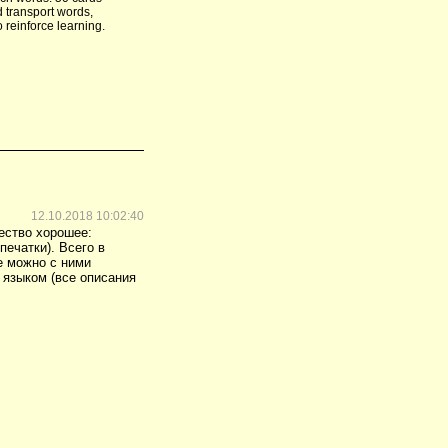
d transport words,
 reinforce learning.
12.10.2018 10:02:40
чество хорошее:
печатки). Всего в
е можно с ними
 языком (все описания