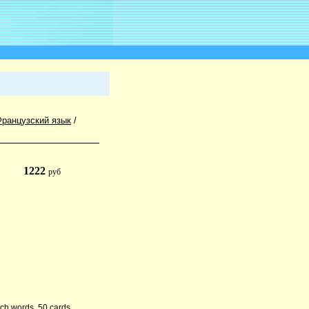
ранцузский язык
/
1222
руб
ench words. 50 cards