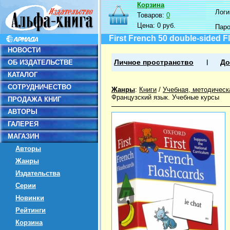
Корзина
Логин
Товаров:
0
Цена:
0 руб.
Пар
First French 50 double-sided 
НОВОСТИ
ОБ ИЗДАТЕЛЬСТВЕ
Личное пространство
До
КАТАЛОГ
СОТРУДНИЧЕСТВО
Жанры
:
Книги
/
Учебная, методическ
Французский язык. Учебные курсы
ПРОДАЖА КНИГ
АВТОРЫ
ГАЛЕРЕЯ
МАГАЗИН
Авторы
Жанры
Издательства
Серии
Новинки
Рейтинги
Корзина