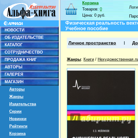
Корзина
Логин
Товаров:
0
Цена:
0 руб.
Пар
Физическая реальность вект
Учебное пособие
НОВОСТИ
ОБ ИЗДАТЕЛЬСТВЕ
Личное пространство
До
КАТАЛОГ
СОТРУДНИЧЕСТВО
Жанры
:
Книги
/
Нехудожественная л
ПРОДАЖА КНИГ
АВТОРЫ
ГАЛЕРЕЯ
МАГАЗИН
Авторы
Жанры
Издательства
Серии
Новинки
Рейтинги
Корзина