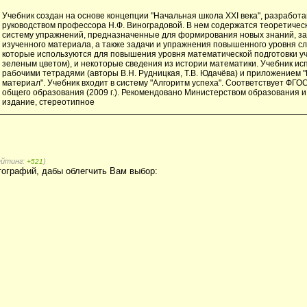
Учебник создан на основе концепции "Начальная школа XXI века", разработ
руководством профессора Н.Ф. Виноградовой. В нем содержатся теоретичес
систему упражнений, предназначенные для формирования новых знаний, з
изученного материала, а также задачи и упражнения повышенного уровня сл
которые используются для повышения уровня математической подготовки 
зеленым цветом), и некоторые сведения из истории математики. Учебник ис
рабочими тетрадями (авторы В.Н. Рудницкая, Т.В. Юдачёва) и приложением 
материал". Учебник входит в систему "Алгоритм успеха". Соответствует ФГО
общего образования (2009 г.). Рекомендовано Министерством образования и 
издание, стереотипное
ейтинг:
)
+521
ографий, дабы облегчить Вам выбор: