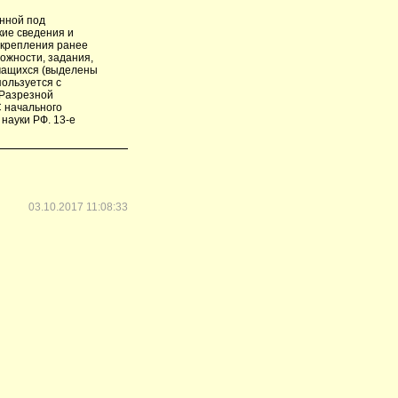
анной под
кие сведения и
акрепления ранее
ожности, задания,
учащихся (выделены
пользуется с
"Разрезной
С начального
науки РФ. 13-е
03.10.2017 11:08:33