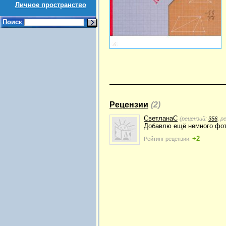
Личное пространство
Поиск
Рецензии
(2)
СветланаС
(рецензий:
356
, р
Добавлю ещё немного фот
+2
Рейтинг рецензии: