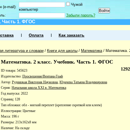
Чужой
 (e-mail):
компьютер
оль:
Забыли пароль?
. Часть 1. ФГОС
ставка
Оплата
Как заказать
ая литература и словари
/
Книги для школы
/
Математика
/
Математика. 
Математика. 2 класс. Учебник. Часть 1. ФГОС
129
ID товара: 545623
Издательство:
Просвещение/Вентана-Граф
Автор:
Рудницкая Виктория Наумовна
,
Юдачева Татьяна Владимировна
Серия:
Начальная школа XXI в. Математика
Год выпуска: 2022
Страниц: 128
Тип обложки: обл - мягкий переплет (крепление скрепкой или клеем)
Иллюстрации: Цветные
Масса: 196 г
Размеры: 213x162x8 мм
Наличие:
На складе