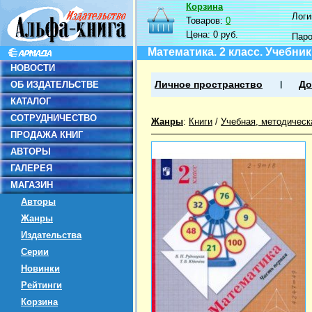
Корзина
Логин
Товаров:
0
Цена:
0 руб.
Пар
Математика. 2 класс. Учебник
НОВОСТИ
ОБ ИЗДАТЕЛЬСТВЕ
Личное пространство
До
КАТАЛОГ
СОТРУДНИЧЕСТВО
Жанры
:
Книги
/
Учебная, методическ
ПРОДАЖА КНИГ
АВТОРЫ
ГАЛЕРЕЯ
МАГАЗИН
Авторы
Жанры
Издательства
Серии
Новинки
Рейтинги
Корзина