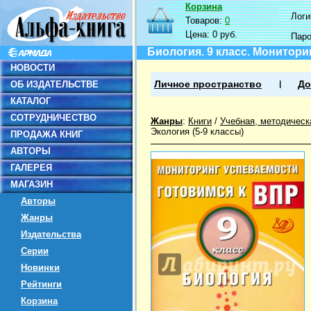
Корзина
Логин
Товаров:
0
Цена:
0 руб.
Пар
Биология. 9 класс. Монитори
НОВОСТИ
ОБ ИЗДАТЕЛЬСТВЕ
Личное пространство
До
КАТАЛОГ
СОТРУДНИЧЕСТВО
Жанры
:
Книги
/
Учебная, методическ
Экология (5-9 классы)
ПРОДАЖА КНИГ
АВТОРЫ
ГАЛЕРЕЯ
МАГАЗИН
Авторы
Жанры
Издательства
Серии
Новинки
Рейтинги
Корзина