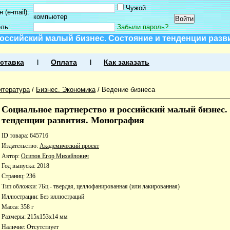
Чужой
 (e-mail):
компьютер
оль:
Забыли пароль?
оссийский малый бизнес. Состояние и тенденции разв
ставка
Оплата
Как заказать
итература
/
Бизнес. Экономика
/
Ведение бизнеса
Социальное партнерство и российский малый бизнес.
тенденции развития. Монография
ID товара: 645716
Издательство:
Академический проект
Автор:
Осипов Егор Михайлович
Год выпуска: 2018
Страниц: 236
Тип обложки: 7Бц - твердая, целлофанированная (или лакированная)
Иллюстрации: Без иллюстраций
Масса: 358 г
Размеры: 215x153x14 мм
Наличие:
Отсутствует