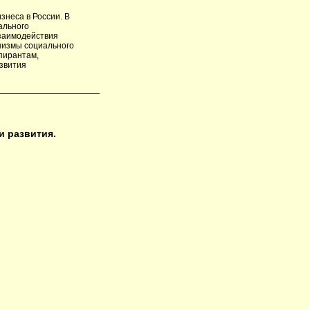
неса в России. В
ального
взаимодействия
низмы социального
спирантам,
звития
и развития.