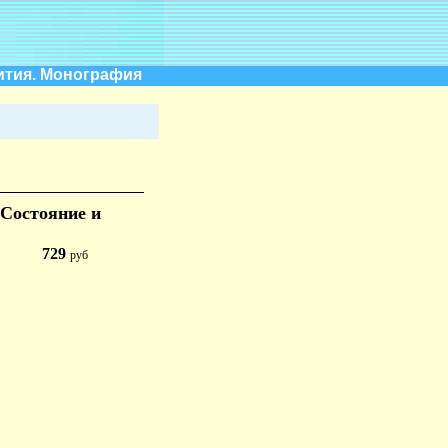
ития. Монография
 Состояние и
729
руб