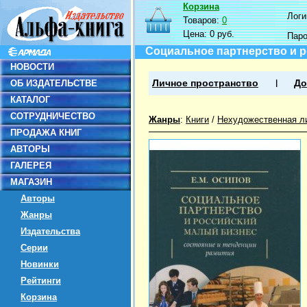
Корзина
Логин
Товаров:
0
Цена:
0 руб.
Пар
Социальное партнерство и р
НОВОСТИ
ОБ ИЗДАТЕЛЬСТВЕ
Личное пространство
До
КАТАЛОГ
СОТРУДНИЧЕСТВО
Жанры
:
Книги
/
Нехудожественная л
ПРОДАЖА КНИГ
АВТОРЫ
ГАЛЕРЕЯ
МАГАЗИН
Авторы
Жанры
Издательства
Серии
Новинки
Рейтинги
Корзина