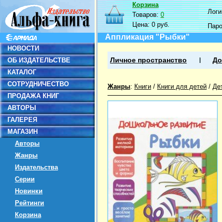
Корзина
Логин
Товаров:
0
Цена:
0 руб.
Пар
Аппликация "Рыбки"
НОВОСТИ
ОБ ИЗДАТЕЛЬСТВЕ
Личное пространство
До
КАТАЛОГ
СОТРУДНИЧЕСТВО
Жанры
:
Книги
/
Книги для детей
/
Де
ПРОДАЖА КНИГ
АВТОРЫ
ГАЛЕРЕЯ
МАГАЗИН
Авторы
Жанры
Издательства
Серии
Новинки
Рейтинги
Корзина