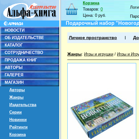
Корзина
Логин
Товаров:
0
Цена:
0 руб.
Пар
Подарочный набор "Новогод
НОВОСТИ
ОБ ИЗДАТЕЛЬСТВЕ
Личное пространство
До
КАТАЛОГ
СОТРУДНИЧЕСТВО
Жанры
:
Игры и игрушки
/
Игры и Игр
ПРОДАЖА КНИГ
АВТОРЫ
ГАЛЕРЕЯ
МАГАЗИН
Авторы
Жанры
Издательства
Серии
Новинки
Рейтинги
Корзина