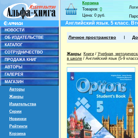
Корзина
Логин
Товаров:
0
Цена:
0 руб.
Пар
Английский язык. 5 класс. В
НОВОСТИ
ОБ ИЗДАТЕЛЬСТВЕ
Личное пространство
До
КАТАЛОГ
СОТРУДНИЧЕСТВО
Жанры
:
Книги
/
Учебная, методическ
в школе
/
Английский язык (5-9 класс
ПРОДАЖА КНИГ
АВТОРЫ
ГАЛЕРЕЯ
МАГАЗИН
Авторы
Жанры
Издательства
Серии
Новинки
Рейтинги
Корзина