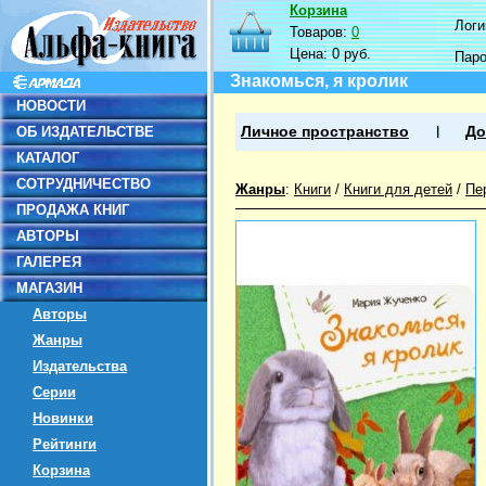
Корзина
Логин
Товаров:
0
Цена:
0 руб.
Пар
Знакомься, я кролик
НОВОСТИ
ОБ ИЗДАТЕЛЬСТВЕ
Личное пространство
До
КАТАЛОГ
СОТРУДНИЧЕСТВО
Жанры
:
Книги
/
Книги для детей
/
Пе
ПРОДАЖА КНИГ
АВТОРЫ
ГАЛЕРЕЯ
МАГАЗИН
Авторы
Жанры
Издательства
Серии
Новинки
Рейтинги
Корзина