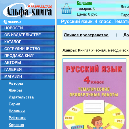
Корзина
Логин
Товаров:
0
Цена:
0 руб.
Пар
Русский язык. 4 класс. Тем
НОВОСТИ
ОБ ИЗДАТЕЛЬСТВЕ
Личное пространство
До
КАТАЛОГ
СОТРУДНИЧЕСТВО
Жанры
:
Книги
/
Учебная, методическ
ПРОДАЖА КНИГ
АВТОРЫ
ГАЛЕРЕЯ
МАГАЗИН
Авторы
Жанры
Издательства
Серии
Новинки
Рейтинги
Корзина