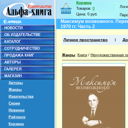
Корзина
Логин
Товаров:
0
Цена:
0 руб.
Пар
Максимум возможного. Переп
1970 гг. Часть 2
НОВОСТИ
ОБ ИЗДАТЕЛЬСТВЕ
Личное пространство
До
КАТАЛОГ
СОТРУДНИЧЕСТВО
Жанры
:
Книги
/
Нехудожественная л
ПРОДАЖА КНИГ
АВТОРЫ
ГАЛЕРЕЯ
МАГАЗИН
Авторы
Жанры
Издательства
Серии
Новинки
Рейтинги
Корзина