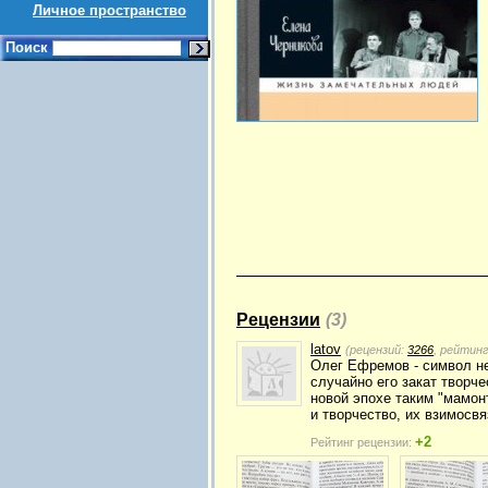
Личное пространство
Поиск
Рецензии
(3)
latov
(рецензий:
3266
, рейтин
Олег Ефремов - символ не
случайно его закат творч
новой эпохе таким "мамон
и творчество, их взимосвя
+2
Рейтинг рецензии: