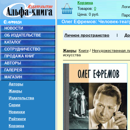
Корзина
Логин
Товаров:
0
Цена:
0 руб.
Пар
Олег Ефремов: Человек-теат
НОВОСТИ
ОБ ИЗДАТЕЛЬСТВЕ
Личное пространство
До
КАТАЛОГ
СОТРУДНИЧЕСТВО
Жанры
:
Книги
/
Нехудожественная л
искусства
ПРОДАЖА КНИГ
АВТОРЫ
ГАЛЕРЕЯ
МАГАЗИН
Авторы
Жанры
Издательства
Серии
Новинки
Рейтинги
Корзина