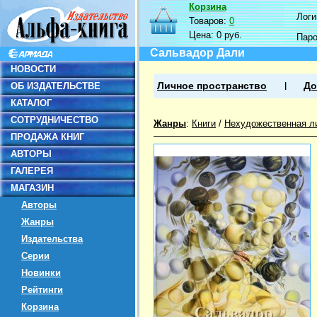
Корзина
Логин
Товаров:
0
Цена:
0 руб.
Пар
Сальвадор Дали
НОВОСТИ
ОБ ИЗДАТЕЛЬСТВЕ
Личное пространство
До
КАТАЛОГ
СОТРУДНИЧЕСТВО
Жанры
:
Книги
/
Нехудожественная л
ПРОДАЖА КНИГ
АВТОРЫ
ГАЛЕРЕЯ
МАГАЗИН
Авторы
Жанры
Издательства
Серии
Новинки
Рейтинги
Корзина