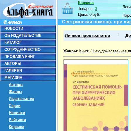
Корзина
Логин
Товаров:
0
Цена:
0 руб.
Пар
Сестринская помощь при хир
НОВОСТИ
ОБ ИЗДАТЕЛЬСТВЕ
Личное пространство
До
КАТАЛОГ
СОТРУДНИЧЕСТВО
Жанры
:
Книги
/
Нехудожественная л
ПРОДАЖА КНИГ
АВТОРЫ
ГАЛЕРЕЯ
МАГАЗИН
Авторы
Жанры
Издательства
Серии
Новинки
Рейтинги
Корзина