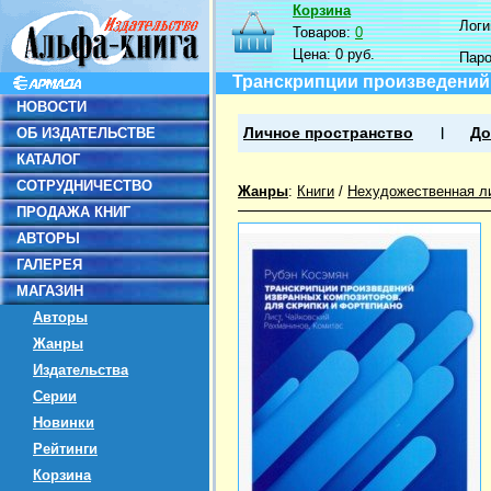
Корзина
Логин
Товаров:
0
Цена:
0 руб.
Пар
Транскрипции произведений 
НОВОСТИ
ОБ ИЗДАТЕЛЬСТВЕ
Личное пространство
До
КАТАЛОГ
СОТРУДНИЧЕСТВО
Жанры
:
Книги
/
Нехудожественная л
ПРОДАЖА КНИГ
АВТОРЫ
ГАЛЕРЕЯ
МАГАЗИН
Авторы
Жанры
Издательства
Серии
Новинки
Рейтинги
Корзина