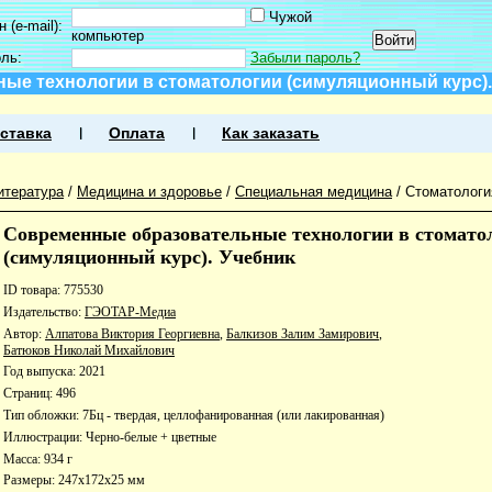
Чужой
 (e-mail):
компьютер
оль:
Забыли пароль?
ые технологии в стоматологии (симуляционный курс).
ставка
Оплата
Как заказать
итература
/
Медицина и здоровье
/
Специальная медицина
/
Стоматологи
Современные образовательные технологии в стомато
(симуляционный курс). Учебник
ID товара: 775530
Издательство:
ГЭОТАР-Медиа
Автор:
Алпатова Виктория Георгиевна
,
Балкизов Залим Замирович
,
Батюков Николай Михайлович
Год выпуска: 2021
Страниц: 496
Тип обложки: 7Бц - твердая, целлофанированная (или лакированная)
Иллюстрации: Черно-белые + цветные
Масса: 934 г
Размеры: 247x172x25 мм