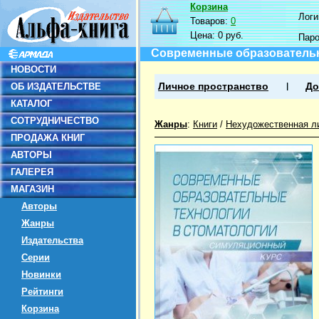
Корзина
Логин
Товаров:
0
Цена:
0 руб.
Пар
Современные образовательн
НОВОСТИ
ОБ ИЗДАТЕЛЬСТВЕ
Личное пространство
До
КАТАЛОГ
СОТРУДНИЧЕСТВО
Жанры
:
Книги
/
Нехудожественная л
ПРОДАЖА КНИГ
АВТОРЫ
ГАЛЕРЕЯ
МАГАЗИН
Авторы
Жанры
Издательства
Серии
Новинки
Рейтинги
Корзина