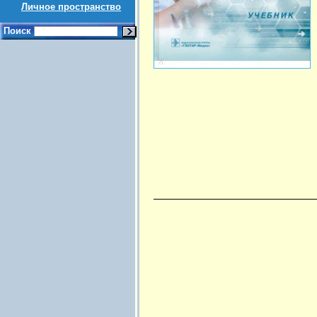
Личное пространство
Поиск