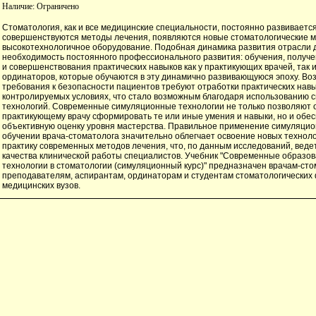
Наличие:
Ограничено
Стоматология, как и все медицинские специальности, постоянно развивается
совершенствуются методы лечения, появляются новые стоматологические 
высокотехнологичное оборудование. Подобная динамика развития отрасли 
необходимость постоянного профессионального развития: обучения, получ
и совершенствования практических навыков как у практикующих врачей, так и
ординаторов, которые обучаются в эту динамично развивающуюся эпоху. В
требования к безопасности пациентов требуют отработки практических нав
контролируемых условиях, что стало возможным благодаря использованию
технологий. Современные симуляционные технологии не только позволяют
практикующему врачу сформировать те или иные умения и навыки, но и обе
объективную оценку уровня мастерства. Правильное применение симуляцио
обучении врача-стоматолога значительно облегчает освоение новых техноло
практику современных методов лечения, что, по данным исследований, вед
качества клинической работы специалистов. Учебник "Современные образо
технологии в стоматологии (симуляционный курс)" предназначен врачам-сто
преподавателям, аспирантам, ординаторам и студентам стоматологических
медицинских вузов.