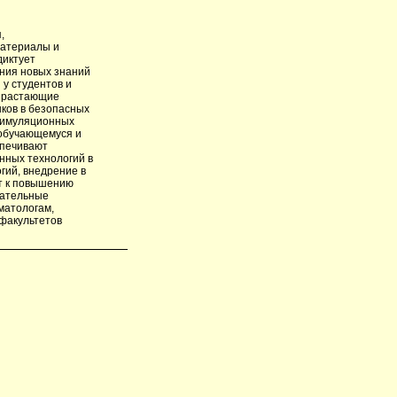
,
материалы и
диктует
ения новых знаний
 у студентов и
озрастающие
ыков в безопасных
 симуляционных
 обучающемуся и
спечивают
нных технологий в
гий, внедрение в
ет к повышению
вательные
матологам,
 факультетов