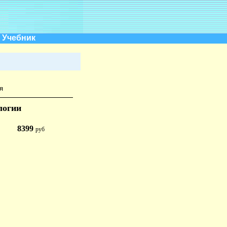
 Учебник
я
логии
8399
руб