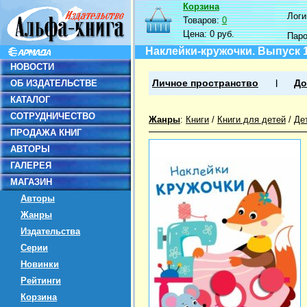
Корзина
Логин
Товаров:
0
Цена:
0 руб.
Пар
Наклейки-кружочки. Выпуск 
НОВОСТИ
ОБ ИЗДАТЕЛЬСТВЕ
Личное пространство
До
КАТАЛОГ
СОТРУДНИЧЕСТВО
Жанры
:
Книги
/
Книги для детей
/
Де
ПРОДАЖА КНИГ
АВТОРЫ
ГАЛЕРЕЯ
МАГАЗИН
Авторы
Жанры
Издательства
Серии
Новинки
Рейтинги
Корзина