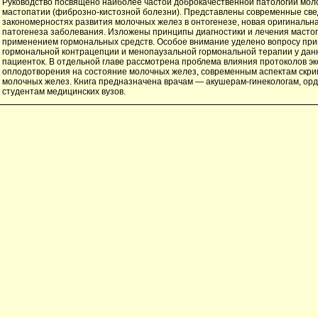
Руководство посвящено наиболее частой доброкачественной патологии мо
мастопатии (фиброзно-кистозной болезни). Представлены современные све
закономерностях развития молочных желез в онтогенезе, новая оригинальн
патогенеза заболевания. Изложены принципы диагностики и лечения мастопа
применением гормональных средств. Особое внимание уделено вопросу пр
гормональной контрацепции и менопаузальной гормональной терапии у дан
пациенток. В отдельной главе рассмотрена проблема влияния протоколов э
оплодотворения на состояние молочных желез, современным аспектам скри
молочных желез. Книга предназначена врачам — акушерам-гинекологам, ор
студентам медицинских вузов.