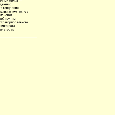
лочных желез —
дения о
ая концепция
тии, в том числе с
именения
ной группы
кстракорпорального
нинга рака
динаторам,