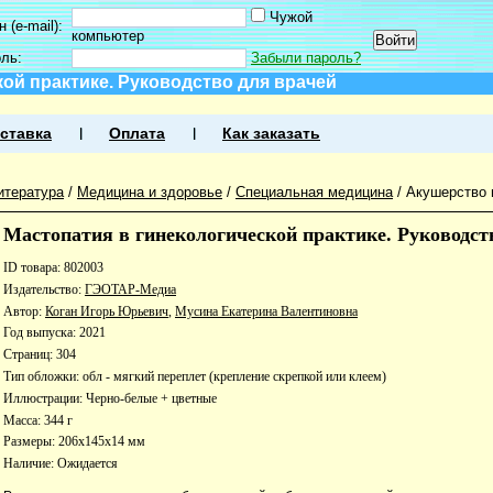
Чужой
 (e-mail):
компьютер
оль:
Забыли пароль?
кой практике. Руководство для врачей
ставка
Оплата
Как заказать
итература
/
Медицина и здоровье
/
Специальная медицина
/
Акушерство 
Мастопатия в гинекологической практике. Руководст
ID товара: 802003
Издательство:
ГЭОТАР-Медиа
Автор:
Коган Игорь Юрьевич
,
Мусина Екатерина Валентиновна
Год выпуска: 2021
Страниц: 304
Тип обложки: обл - мягкий переплет (крепление скрепкой или клеем)
Иллюстрации: Черно-белые + цветные
Масса: 344 г
Размеры: 206x145x14 мм
Наличие:
Ожидается