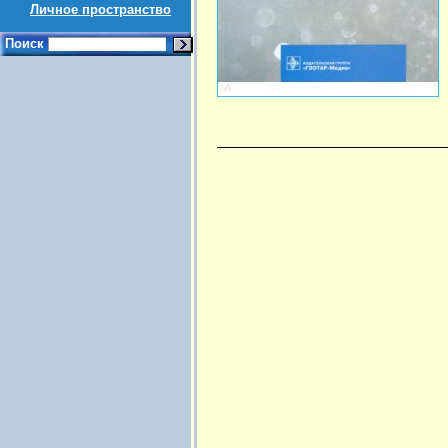
Личное пространство
Поиск