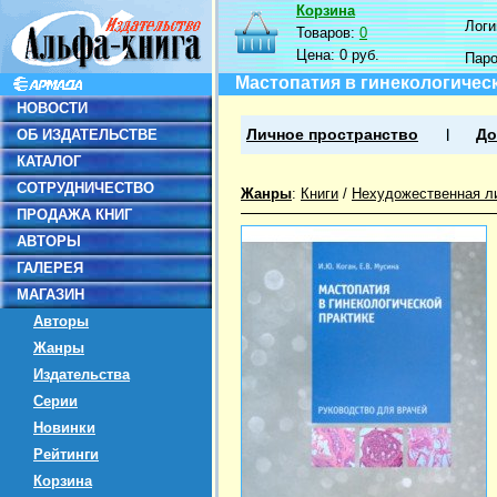
Корзина
Логин
Товаров:
0
Цена:
0 руб.
Пар
Мастопатия в гинекологичес
НОВОСТИ
ОБ ИЗДАТЕЛЬСТВЕ
Личное пространство
До
КАТАЛОГ
СОТРУДНИЧЕСТВО
Жанры
:
Книги
/
Нехудожественная л
ПРОДАЖА КНИГ
АВТОРЫ
ГАЛЕРЕЯ
МАГАЗИН
Авторы
Жанры
Издательства
Серии
Новинки
Рейтинги
Корзина