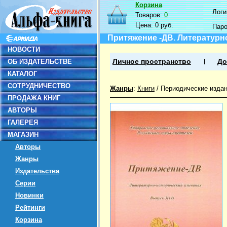
Корзина
Логин
Товаров:
0
Цена:
0 руб.
Пар
Притяжение -ДВ. Литературн
НОВОСТИ
ОБ ИЗДАТЕЛЬСТВЕ
Личное пространство
До
КАТАЛОГ
СОТРУДНИЧЕСТВО
Жанры
:
Книги
/
Периодические изда
ПРОДАЖА КНИГ
АВТОРЫ
ГАЛЕРЕЯ
МАГАЗИН
Авторы
Жанры
Издательства
Серии
Новинки
Рейтинги
Корзина