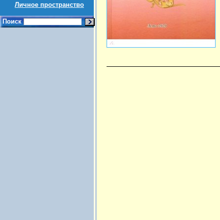
Личное пространство
Поиск