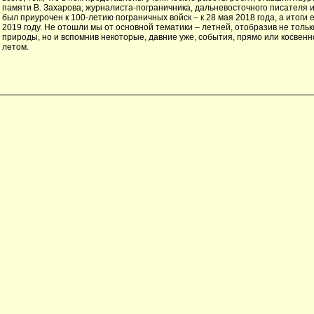
памяти В. Захарова, журналиста-пограничника, дальневосточного писателя и
был приурочен к 100-летию пограничных войск – к 28 мая 2018 года, а итоги 
2019 году. Не отошли мы от основной тематики – летней, отобразив не тольк
природы, но и вспомнив некоторые, давние уже, события, прямо или косвенн
летом.