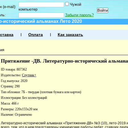
Чужой
 (e-mail):
компьютер
оль:
Забыли пароль?
о-исторический альманах Лето 2020
ставка
Оплата
Как заказать
ния
Притяжение -ДВ. Литературно-исторический альмана
ID товара: 807362
Издательство:
Спутник+
Год выпуска: 2020
Страниц: 290
Тип обложки: 7Б - твердая (плотная бумага или картон)
Иллюстрации: Без иллюстраций
Масса: 466 г
Размеры: 220x155x20 мм
Наличие:
Ограничено
Литературно-исторический альманах «Притяжение-ДВ» №3 (10), лето-2019 
всего, тем, что в нем представлены ученические работы ребят, ставших лау