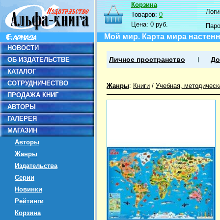
Корзина
Логин
Товаров:
0
Цена:
0 руб.
Пар
Мой мир. Карта мира настенна
НОВОСТИ
ОБ ИЗДАТЕЛЬСТВЕ
Личное пространство
До
КАТАЛОГ
СОТРУДНИЧЕСТВО
Жанры
:
Книги
/
Учебная, методическ
ПРОДАЖА КНИГ
АВТОРЫ
ГАЛЕРЕЯ
МАГАЗИН
Авторы
Жанры
Издательства
Серии
Новинки
Рейтинги
Корзина