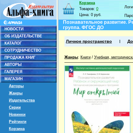
Корзина
Логин
Товаров:
0
Цена:
0 руб.
Пар
Познавательное развитие. 
группа. ФГОС ДО
НОВОСТИ
ОБ ИЗДАТЕЛЬСТВЕ
Личное пространство
До
КАТАЛОГ
СОТРУДНИЧЕСТВО
Жанры
:
Книги
/
Учебная, методическ
ПРОДАЖА КНИГ
АВТОРЫ
ГАЛЕРЕЯ
МАГАЗИН
Авторы
Жанры
Издательства
Серии
Новинки
Рейтинги
Корзина