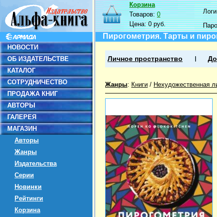
Корзина
Логин
Товаров:
0
Цена:
0 руб.
Пар
Пирогометрия. Тарты и пиро
НОВОСТИ
ОБ ИЗДАТЕЛЬСТВЕ
Личное пространство
До
КАТАЛОГ
СОТРУДНИЧЕСТВО
Жанры
:
Книги
/
Нехудожественная л
ПРОДАЖА КНИГ
АВТОРЫ
ГАЛЕРЕЯ
МАГАЗИН
Авторы
Жанры
Издательства
Серии
Новинки
Рейтинги
Корзина