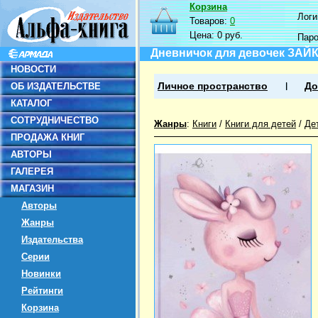
Корзина
Логин
Товаров:
0
Цена:
0 руб.
Пар
Дневничок для девочек ЗАЙ
НОВОСТИ
ОБ ИЗДАТЕЛЬСТВЕ
Личное пространство
До
КАТАЛОГ
СОТРУДНИЧЕСТВО
Жанры
:
Книги
/
Книги для детей
/
Де
ПРОДАЖА КНИГ
АВТОРЫ
ГАЛЕРЕЯ
МАГАЗИН
Авторы
Жанры
Издательства
Серии
Новинки
Рейтинги
Корзина