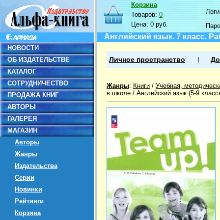
Корзина
Логин
Товаров:
0
Цена:
0 руб.
Пар
Английский язык. 7 класс. Р
НОВОСТИ
ОБ ИЗДАТЕЛЬСТВЕ
Личное пространство
До
КАТАЛОГ
СОТРУДНИЧЕСТВО
Жанры
:
Книги
/
Учебная, методическ
в школе
/
Английский язык (5-9 класс
ПРОДАЖА КНИГ
АВТОРЫ
ГАЛЕРЕЯ
МАГАЗИН
Авторы
Жанры
Издательства
Серии
Новинки
Рейтинги
Корзина