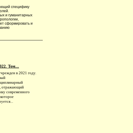
жающий специфику
олей.
ых и гуманитарных
тропологии,
яет сформировать и
ованию
22. Том...
учрежден в 2021 году.
вый
циплинарный
, отражающий
ику современного
 которое
уется...