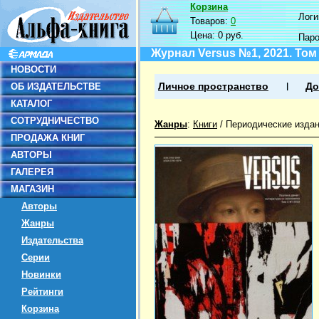
Корзина
Логин
Товаров:
0
Цена:
0 руб.
Пар
Журнал Versus №1, 2021. Том
НОВОСТИ
ОБ ИЗДАТЕЛЬСТВЕ
Личное пространство
До
КАТАЛОГ
СОТРУДНИЧЕСТВО
Жанры
:
Книги
/
Периодические изда
ПРОДАЖА КНИГ
АВТОРЫ
ГАЛЕРЕЯ
МАГАЗИН
Авторы
Жанры
Издательства
Серии
Новинки
Рейтинги
Корзина