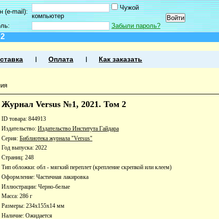
Чужой
 (e-mail):
компьютер
оль:
Забыли пароль?
 2
ставка
Оплата
Как заказать
ния
Журнал Versus №1, 2021. Том 2
ID товара: 844913
Издательство:
Издательство Института Гайдара
Серия:
Библиотека журнала "Versus"
Год выпуска: 2022
Страниц: 248
Тип обложки: обл - мягкий переплет (крепление скрепкой или клеем)
Оформление: Частичная лакировка
Иллюстрации: Черно-белые
Масса: 286 г
Размеры: 234x155x14 мм
Наличие:
Ожидается