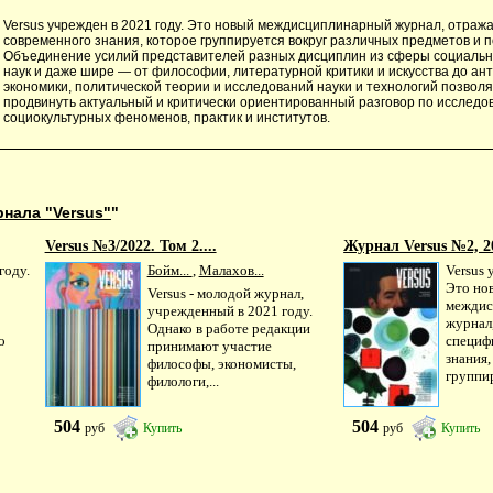
Versus учрежден в 2021 году. Это новый междисциплинарный журнал, отра
современного знания, которое группируется вокруг различных предметов и п
Объединение усилий представителей разных дисциплин из сферы социальн
наук и даже шире — от философии, литературной критики и искусства до ан
экономики, политической теории и исследований науки и технологий позвол
продвинуть актуальный и критически ориентированный разговор по исслед
социокультурных феноменов, практик и институтов.
нала "Versus"
"
Versus №3/2022. Том 2....
Журнал Versus №2, 20
году.
Бойм...
,
Малахов...
Versus 
Это но
Versus - молодой журнал,
междис
учрежденный в 2021 году.
журнал
Однако в работе редакции
о
специф
принимают участие
знания,
философы, экономисты,
группир
филологи,...
504
504
руб
Купить
руб
Купить